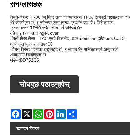
सनग्लासहरू
जेब्रा-प्रिन्ट TR90 ब्लू मिरर लेन्स सनग्लासहरू TF90 सामग्री चश्माहरूमा एक
धेरै लोकप्रिय छ, र सबैभन्दा उच्च लागत प्रदर्शन एक हो। विशेषताहरु:
-हल्का वजन TR90 फ्रेम, क्षति गर्न सजिलो छैन
-डिजाइन वसन्त HingeCover
-निलो मिरर लेन्स，TAC एन्टी-विस्फोट, उच्च-deinition दृष्टि ens Cat.3，
ध्रुवीकृत प्रकाश र uv400
-जेब्रा प्रिन्ट चश्माको हाइलाइट हो, र साइज धेरै मानिसहरूको अनुहारको
आकारसँग मिल्दोजुल्दो छ
मोडेल:BD752C5
सोधपुछ पठाउनुहोस्
Facebook
X
WhatsApp
Pinterest
LinkedIn
Share
उत्पादन विवरण