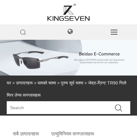
घर
>
उत्पादनहरू
>
घामको चश्मा
>
पुरुष सूर्य चश्मा
> जेब्रा-प्रिन्ट TR90 निलो
मिरर लेन्स सनग्लासहरू
सबै उत्पादनहरू
एल्युमिनियम सनग्लासहरू