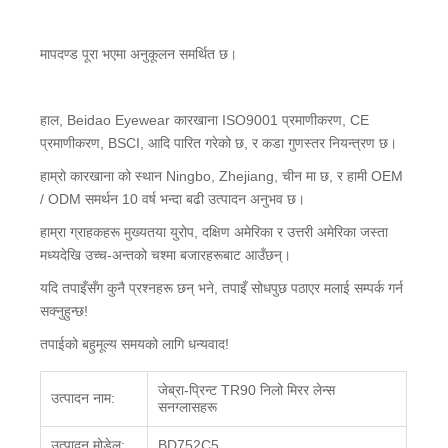
मापदण्ड पूरा भएमा अनुकूलन समर्थित छ।
हाल, Beidao Eyewear कारखाना ISO9001 प्रमाणीकरण, CE
प्रमाणीकरण, BSCI, आदि पारित गरेको छ, र कडा गुणस्तर नियन्त्रण छ।
हाम्रो कारखाना को स्थान Ningbo, Zhejiang, चीन मा छ, र हामी OEM
/ ODM समर्थन 10 वर्ष भन्दा बढी उत्पादन अनुभव छ।
हाम्रा ग्राहकहरू मुख्यतया युरोप, दक्षिण अमेरिका र उत्तरी अमेरिका जस्ता
मध्यदेखि उच्च-अन्तको चश्मा बजारहरूबाट आउँछन्।
यदि तपाइँसँग कुनै प्रश्नहरू छन् भने, तपाइँ सोधपुछ पठाएर मलाई सम्पर्क गर्न
सक्नुहुन्छ!
तपाईको बहुमूल्य समयको लागि धन्यवाद!
जेब्रा-प्रिन्ट TR90 निलो मिरर लेन्स
उत्पादन नाम:
सनग्लासहरू
उत्पादन मोडेल:
BD752C5