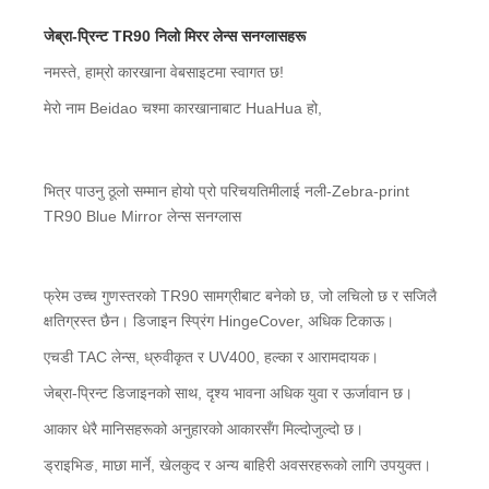
जेब्रा-प्रिन्ट TR90 निलो मिरर लेन्स सनग्लासहरू
नमस्ते, हाम्रो कारखाना वेबसाइटमा स्वागत छ!
मेरो नाम Beidao चश्मा कारखानाबाट HuaHua हो,
भित्र पाउनु ठूलो सम्मान हो
यो प्रो परिचय
तिमीलाई नली-
Zebra-print
TR90 Blue Mi
rror लेन्स सनग्लास
फ्रेम उच्च गुणस्तरको TR90 सामग्रीबाट बनेको छ, जो लचिलो छ र सजिलै
क्षतिग्रस्त छैन। डिजाइन स्प्रिंग HingeCover, अधिक टिकाऊ।
एचडी TAC लेन्स, ध्रुवीकृत र UV400, हल्का र आरामदायक।
जेब्रा-प्रिन्ट डिजाइनको साथ, दृश्य भावना अधिक युवा र ऊर्जावान छ।
आकार धेरै मानिसहरूको अनुहारको आकारसँग मिल्दोजुल्दो छ।
ड्राइभिङ, माछा मार्ने, खेलकुद र अन्य बाहिरी अवसरहरूको लागि उपयुक्त।