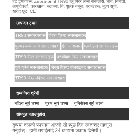
हट ट्यागहरू: Zebra-print TR90 ब्लू मिरर लेन्स सनग्लास, चीन, निर्माता,
आपूर्तिकर्ता, कारखाना, स्टकमा, नि: शुल्क नमूना, ब्रान्डहरू, मूल्य सूची,
खरीद छुट, CE
उत्पादन ट्याग
TR90 सनग्लासहरू
जेब्रा प्रिन्ट सनग्लासहरू
पुरुषहरूको लागि सनग्लासहरू
ऐना सनग्लास
ध्रुवीकृत सनग्लासहरू
TR90 मिरर सनग्लासहरू
ध्रुवीकृत मिरर सनग्लासहरू
पूर्ण फ्रेम सनग्लासहरू
जेब्रा प्रिन्ट पोलराइज्ड सनग्लासहरू
TR90 जेब्रा-प्रिन्ट सनग्लासहरू
सम्बन्धित श्रेणी
महिला सूर्य चश्मा
पुरुष सूर्य चश्मा
युनिसेक्स सूर्य चश्मा
सोधपुछ पठाउनुहोस्
कृपया तलको फारममा आफ्नो सोधपुछ दिन स्वतन्त्र महसुस
गर्नुहोस्। हामी तपाईंलाई 24 घण्टामा जवाफ दिनेछौं।