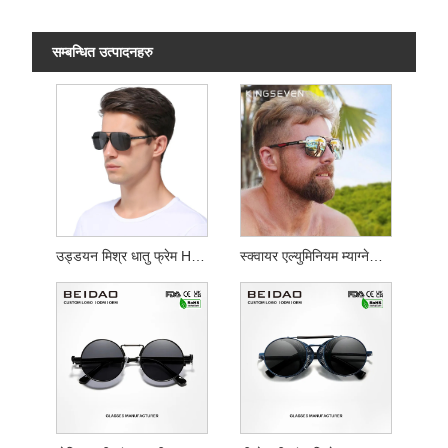
सम्बन्धित उत्पादनहरु
उड्डयन मिश्र धातु फ्रेम HD ध्रुवीकृत सनग्लासहरू
स्क्वायर एल्युमिनियम म्याग्नेसियम पुरुषको उड्डयन सनग्लास