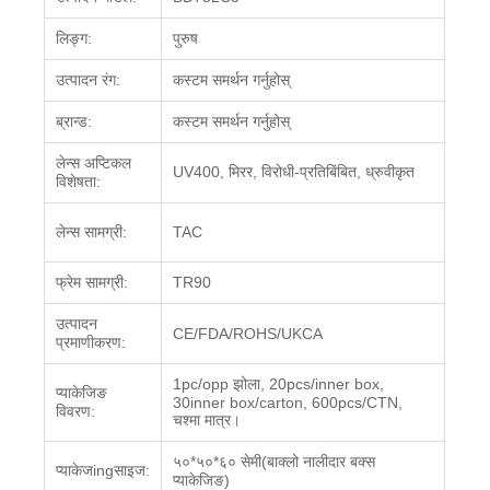
लिङ्ग
:
पुरुष
उत्पादन रंग:
कस्टम समर्थन गर्नुहोस्
ब्रान्ड:
कस्टम समर्थन गर्नुहोस्
लेन्स अप्टिकल
UV400, मिरर, विरोधी-प्रतिबिंबित, ध्रुवीकृत
विशेषता
:
लेन्स सामग्री
:
TAC
फ्रेम सामग्री
:
TR90
उत्पादन
CE/FDA/ROHS/UKCA
प्रमाणीकरण:
1pc/opp झोला, 20pcs/inner box,
प्याकेजिङ
30inner box/carton, 600pcs/CTN,
विवरण
:
चश्मा मात्र।
५०*५०*६० सेमी(
बाक्लो नालीदार बक्स
प्याकेज
ing
साइज
:
प्याकेजिङ
)