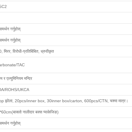
5C2
मर्थन गर्नुहोस्
मर्थन गर्नुहोस्
मिरर, विरोधी-प्रतिबिंबित, ध्रुवीकृत
arbonate/TAC
रेम र एल्युमिनियम मन्दिर
DA/ROHS/UKCA
pp झोला, 20pcs/inner box, 30inner box/carton, 600pcs/CTN, चश्मा मात्र।
*60cm(
बाक्लो नालीदार बक्स प्याकेजिङ
)
मर्थन गर्नुहोस्