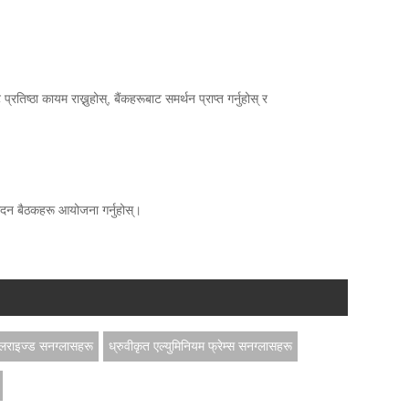
तिष्ठा कायम राख्नुहोस्, बैंकहरूबाट समर्थन प्राप्त गर्नुहोस् र
त्पादन बैठकहरू आयोजना गर्नुहोस्।
ोलराइज्ड सनग्लासहरू
ध्रुवीकृत एल्युमिनियम फ्रेम्स सनग्लासहरू