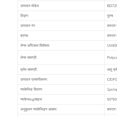
उत्पादन मोडेल:
BD72
लिङ्ग
:
पुरुष
उत्पादन रंग:
कस्टम स
ब्रान्ड:
कस्टम स
लेन्स अप्टिकल विशेषता
:
UV400, 
लेन्स सामग्री
:
Polyc
फ्रेम सामग्री
:
धातु फ्
उत्पादन प्रमाणीकरण:
CE/F
प्याकेजिङ विवरण
:
1pc/o
प्याकेज
ing
साइज
:
50*50
अनुकूलन प्याकेजिङ्ग आकार
:
कस्टम स