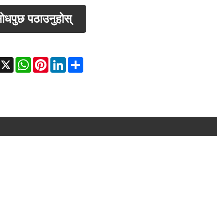
ोधपुछ पठाउनुहोस्
acebook
X
WhatsApp
Pinterest
LinkedIn
Share