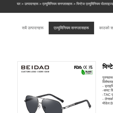
घर
>
उत्पादनहरू
>
एल्युमिनियम सनग्लासहरू
> भिन्टेज एल्युमिनियम पोलराइज
सबै उत्पादनहरू
एल्युमिनियम सनग्लासहरू
काठको स
भिन्
पुरुषहर
विशेषताह
- ड्राइभ
-सफ्ट स
-TAC एन
- लेन्सक
मोडेल