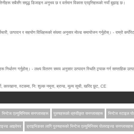
िनीहरू सबैसँग समृद्ध डिजाइन अनुभव छ र वर्तमान विकास प्रवृत्तिहरूको नयाँ बुझाइ छ।
ारी, उत्पादन र सहयोग विधिहरूको संख्या अनुसार मोल्ड समायोजन गर्नुहोस्। - राम्रो कर्पोरेट प्र
ानहरू निर्धारण गर्नुहोस्। - लक्ष्य वितरण समय अनुसार उत्पादन स्थिति ट्र्याक गर्न साप्ताहिक उ
्ता, कारखाना, स्टकमा, नि: शुल्क नमूना, ब्रान्ड, मूल्य सूची, खरिद छुट, CE
भिन्टेज एल्युमिनियम सनग्लासहरू
पुरुषहरूको ध्रुवीकृत सनग्लासहरू
भिन्टेज स्टाइल प
राइज्ड आइवेयर
ड्राइभिङका लागि पुरुषहरूको भिन्टेज एल्युमिनियम पोलराइज्ड सनग्लासहरू