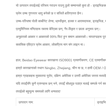
यो उत्पादन तपाईलाई परिचय गराउन पाउनु ठूलो सम्मानको कुरा हो - ड्राइभिङका
फ्रेम उच्च गुणस्तर धातु बनेको छ र सजिलै क्षतिग्रस्त छैन।
उच्च-परिभाषा पोली कार्बोनेट लेन्स, ध्रुवीकृत, हल्का र आरामदायक, ड्राइभिङ,
एल्युमिनियम मन्दिरहरू रबरमा बेरिएका छन्, गैर-विकृत र छाला अनुरूप छन्।
अनुहारको आकार र आकारको 99% फिट हुन समान आकारको। मापदण्डहरू पूरा 
क्लासिक एविएटर फ्रेम आकार, लोकप्रिय माग संग लाइन मा।
हाल, Beidao Eyewear कारखाना ISO9001 प्रमाणीकरण, CE प्रमाणीकरण,
हाम्रो कारखानाको स्थान Ningbo, Zhejiang, चीन मा छ, र हामी OEM / OD
हाम्रा ग्राहकहरू मुख्यतया युरोप, दक्षिण अमेरिका र उत्तरी अमेरिका जस्ता मध
यदि तपाइँसँग कुनै प्रश्नहरू छन् भने, तपाइँ सोधपुछ पठाएर मलाई सम्पर्क गर्न सक्
तपाईको बहुमूल्य समयको लागि धन्यवाद!
उत्पादन नाम:
ड्राइभि