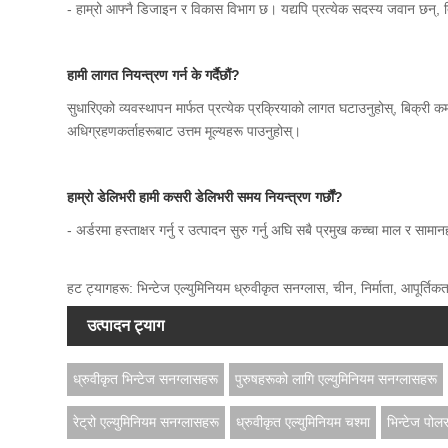
- हाम्रो आफ्नै डिजाइन र विकास विभाग छ। यद्यपि प्रत्येक सदस्य जवान छन्, त
हामी लागत नियन्त्रण गर्न के गर्दैछौं?
सुधारिएको व्यवस्थापन मार्फत प्रत्येक प्रक्रियाको लागत घटाउनुहोस्, बिक्री कर्मच
अधिग्रहणकर्ताहरूबाट उत्तम मूल्यहरू पाउनुहोस्।
हाम्रो डेलिभरी हामी कसरी डेलिभरी समय नियन्त्रण गर्छौं?
- अर्डरमा हस्ताक्षर गर्नु र उत्पादन सुरु गर्नु अघि सबै प्रमुख कच्चा माल र साम
हट ट्यागहरू: भिन्टेज एल्युमिनियम ध्रुवीकृत सनग्लास, चीन, निर्माता, आपूर्तिकर
उत्पादन ट्याग
ध्रुवीकृत भिन्टेज सनग्लासहरू
पुरुषहरूको लागि एल्युमिनियम सनग्लासहरू
रेट्रो एल्युमिनियम सनग्लासहरू
ध्रुवीकृत एल्युमिनियम चश्मा
भिन्टेज पोल