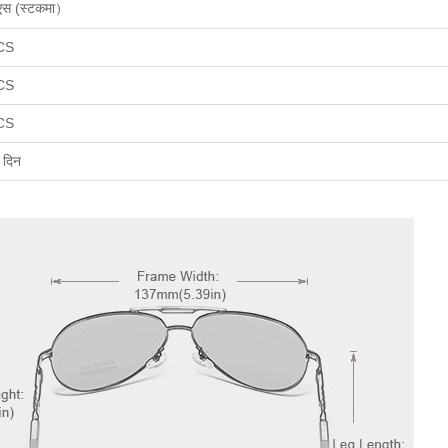
एस (
स्टकमा
）
CS
CS
CS
 दिन