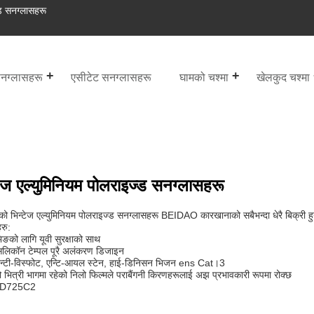
्ड सनग्लासहरू
नग्लासहरू
एसीटेट सनग्लासहरू
घामको चश्मा
खेलकुद चश्मा
टेज एल्युमिनियम पोलराइज्ड सनग्लासहरू
ूको भिन्टेज एल्युमिनियम पोलराइज्ड सनग्लासहरू BEIDAO कारखानाको सबैभन्दा धेरै बिक्री 
रु:
िङको लागि यूवी सुरक्षाको साथ
िलिकॉन टेम्पल पूरै अलंकरण डिजाइन
्टी-विस्फोट, एन्टि-आयल स्टेन, हाई-डिनिसन भिजन ens Cat।3
ो भित्री भागमा रहेको निलो फिल्मले पराबैंगनी किरणहरूलाई अझ प्रभावकारी रूपमा रोक्छ
:BD725C2